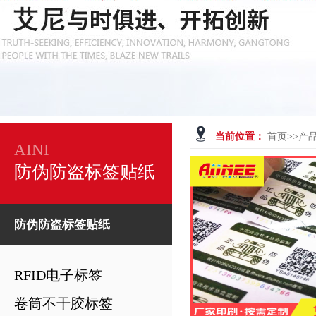
当前位置：
首页
>>
产
AINI
防伪防盗标签贴纸
防伪防盗标签贴纸
RFID电子标签
卷筒不干胶标签