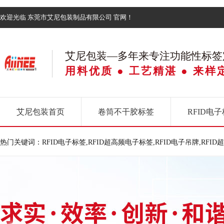
欢迎光临 东莞市艾尼包装制品有限公司 官网！
艾尼包装—多年来专注功能性标签
用料优质 ● 工艺精湛 ● 来样
艾尼包装首页
卷筒不干胶标签
RFID电
热门关键词：
RFID电子标签,RFID超高频电子标签,RFID电子吊牌,RFI